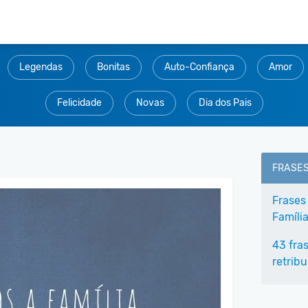
Legendas
Bonitas
Auto-Confiança
Amor
Felicidade
Novas
Dia dos Pais
FRASE
Frases
Famíli
43 fra
retribu