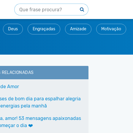
Deus
Engraçadas
Amizade
Motivação
S RELACIONADAS
 de Amor
ases de bom dia para espalhar alegria
 energias pela manhã
a, amor! 53 mensagens apaixonadas
omeçar o dia ❤️