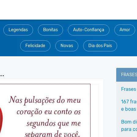
Legendas
Bonitas
Auto-Confiança
Amor
Felicidade
Novas
Dia dos Pais
..
FRASE
Frases
167 fr
e boas
Bom di
para c