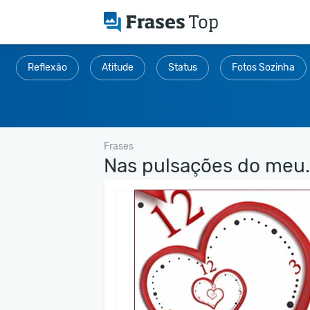
Reflexão
Atitude
Status
Fotos Sozinha
Frases
Nas pulsações do meu.