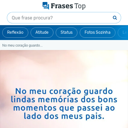
Reflexão
Atitude
Status
Fotos Sozinha
Le
No meu coração guardo...