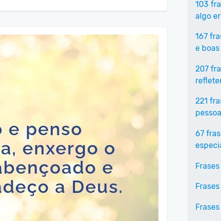
103 fr
algo e
167 fr
e boas
207 fr
reflet
221 fr
pessoa
67 fra
especi
Frases
Frases
Frases