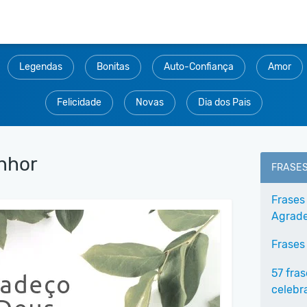
Legendas
Bonitas
Auto-Confiança
Amor
Felicidade
Novas
Dia dos Pais
nhor
FRASE
Frases
Agrade
Frases
57 fra
celebr