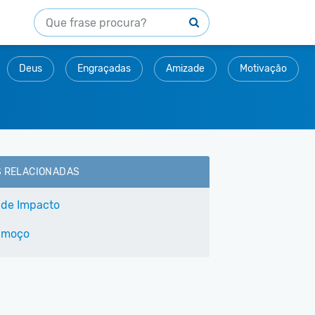
Deus
Engraçadas
Amizade
Motivação
S RELACIONADAS
 de Impacto
lmoço