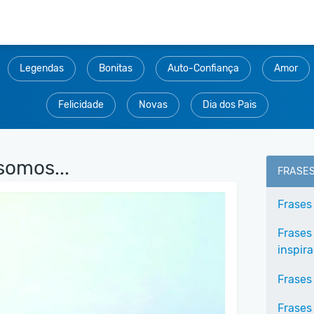
Legendas
Bonitas
Auto-Confiança
Amor
Felicidade
Novas
Dia dos Pais
omos...
FRASE
Frases
Frases
inspir
Frases
Frases