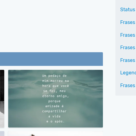
Status
Frases 
Frases
Frases 
Frases
Legen
Frases