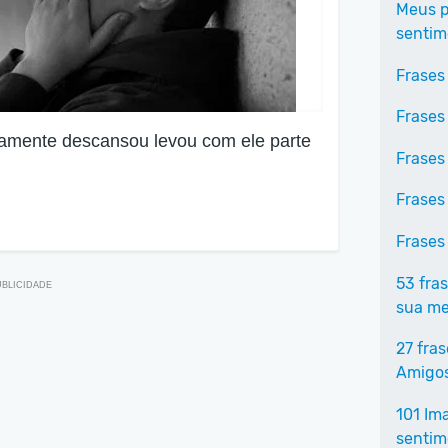
Meus p
sentim
Frases
Frases
amente descansou levou com ele parte
Frases
Frases
Frases
53 fra
sua me
27 fra
Amigo
101 Im
sentim