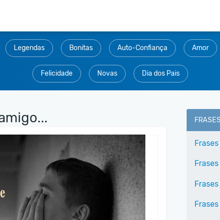
Legendas
Bonitas
Auto-Confiança
Amor
Felicidade
Novas
Dia dos Pais
migo...
FRASE
Frases
Frases
Frases
Frases