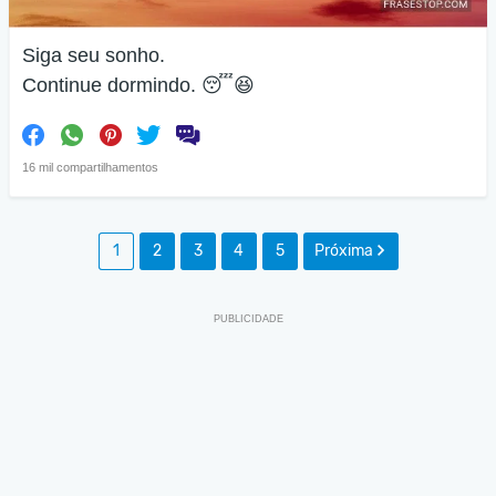
Siga seu sonho.
Continue dormindo. 😴😆
16 mil compartilhamentos
1
2
3
4
5
Próxima