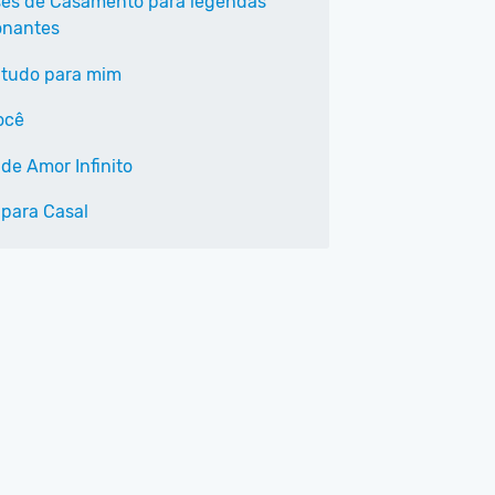
ses de Casamento para legendas
onantes
 tudo para mim
ocê
de Amor Infinito
 para Casal