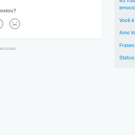
83 fra
emoci
ostou?
Você é
Amo V
Frases 
Status