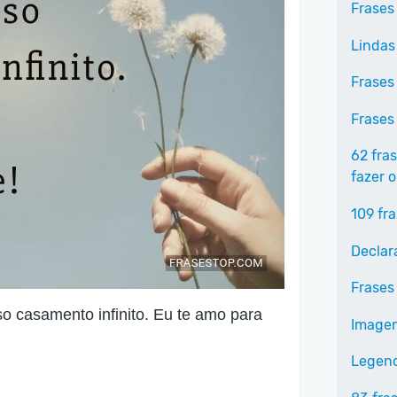
Frases
Lindas
Frases
Frases
62 fra
fazer o
109 fr
Declar
Frases
o casamento infinito. Eu te amo para
Image
Legen