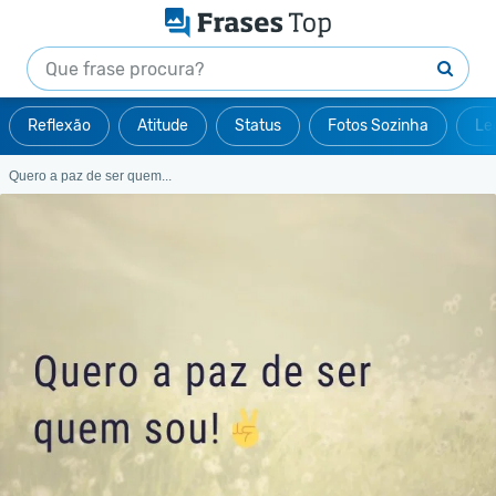
Reflexão
Atitude
Status
Fotos Sozinha
Le
Quero a paz de ser quem...