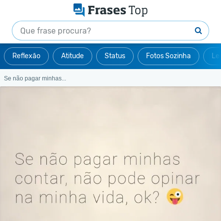
Reflexão
Atitude
Status
Fotos Sozinha
Le
Se não pagar minhas...