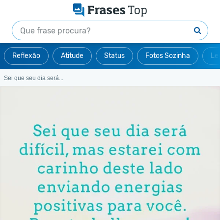
Reflexão
Atitude
Status
Fotos Sozinha
Le
Sei que seu dia será...