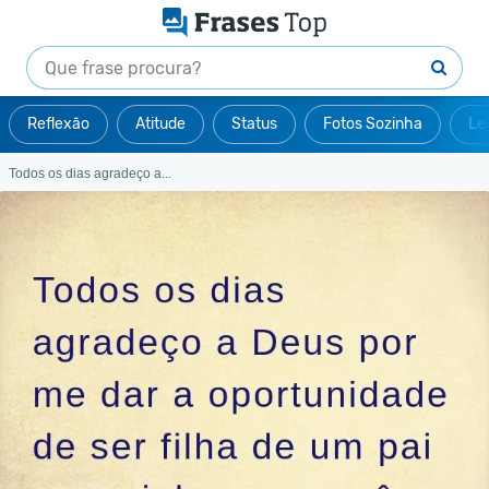
Reflexão
Atitude
Status
Fotos Sozinha
Le
Todos os dias agradeço a...