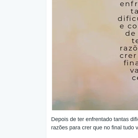
Depois de ter enfrentado tantas dif
razões para crer que no final tudo v