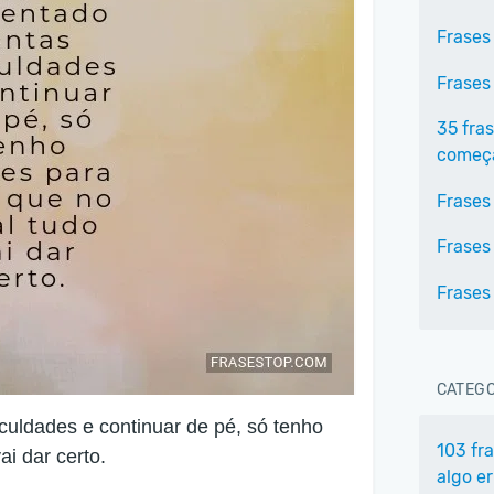
Frases
Frases
35 fra
começa
Frases
Frases
Frases
CATEGO
iculdades e continuar de pé, só tenho
103 fr
ai dar certo.
algo e