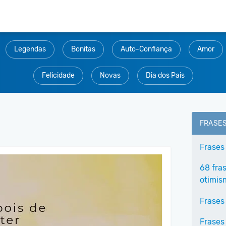
Legendas
Bonitas
Auto-Confiança
Amor
Felicidade
Novas
Dia dos Pais
FRASE
Frases
68 fra
otimis
Frases
Frases 