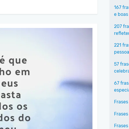
167 fr
e boas
207 fr
reflet
221 fr
pessoa
57 fra
celebr
67 fra
especi
Frases
Frases
Frases