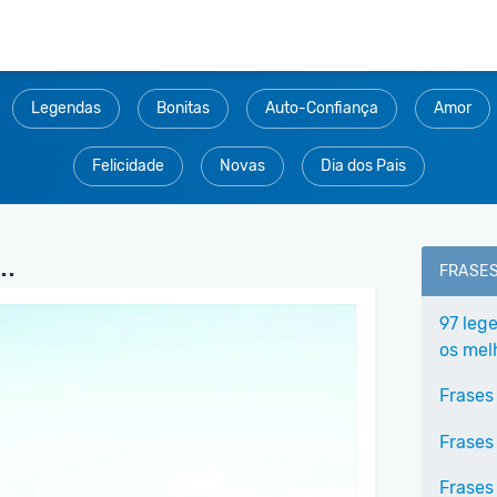
Legendas
Bonitas
Auto-Confiança
Amor
Felicidade
Novas
Dia dos Pais
..
FRASE
97 leg
os mel
Frases
Frases
Frases