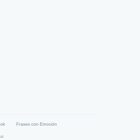
ook
Frases con Emoción
us