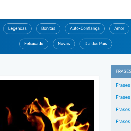
Legendas
Bonitas
Auto-Confiança
Amor
Felicidade
Novas
Dia dos Pais
FRASE
Frases
Frases
Frases
Frases