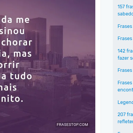
157 fr
sabedo
Frases
Frases
142 fr
fazer 
Frases
Frases
encontr
Legend
207 fr
reflet