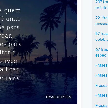
207 fr
reflet
221 fr
pessoa
57 fra
celebr
67 fra
especi
Frases
Frases
Frases
Frases
Frases