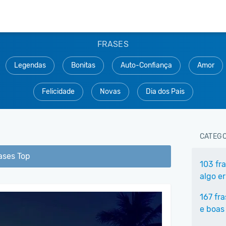
FRASES
Legendas
Bonitas
Auto-Confiança
Amor
Felicidade
Novas
Dia dos Pais
CATEGO
ases Top
103 fr
algo e
167 fr
e boas