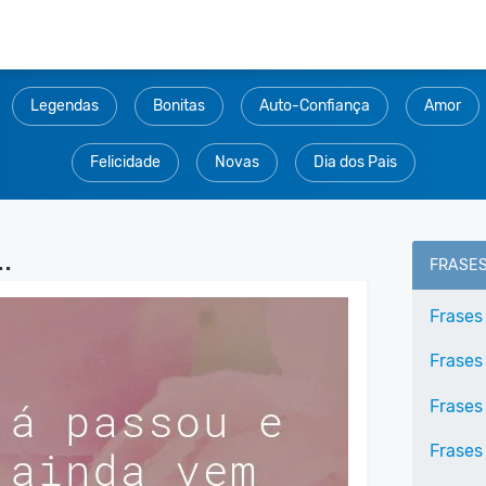
Legendas
Bonitas
Auto-Confiança
Amor
Felicidade
Novas
Dia dos Pais
.
FRASE
Frases
Frases
Frases
Frases