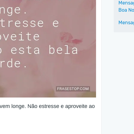
Mensag
Boa No
Mensag
 vem longe. Não estresse e aproveite ao