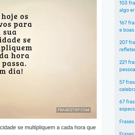
103 fr
algo e
167 fr
e boas
207 fr
reflet
221 fr
pessoa
57 fra
celebr
67 fra
especi
Frases
icidade se multipliquem a cada hora que
Frases