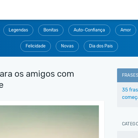
Legendas
Bonitas
Auto-Confiança
Amor
Felicidade
Novas
Dia dos Pais
para os amigos com
FRASE
e
35 fra
começa
CATEGO