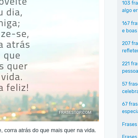
103 fr
algo e
167 fr
e boas
207 fr
reflet
221 fr
pessoa
57 fra
celebr
67 fra
especi
Frases
e, corra atrás do que mais quer na vida.
Frases