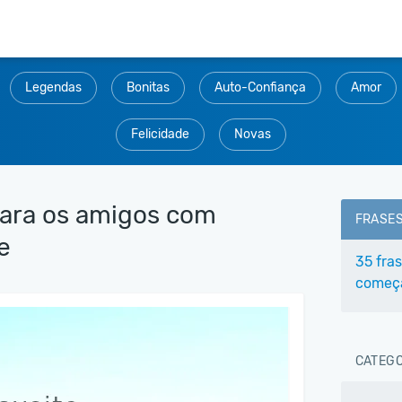
Legendas
Bonitas
Auto-Confiança
Amor
Felicidade
Novas
para os amigos com
FRASE
e
35 fra
começa
CATEGO