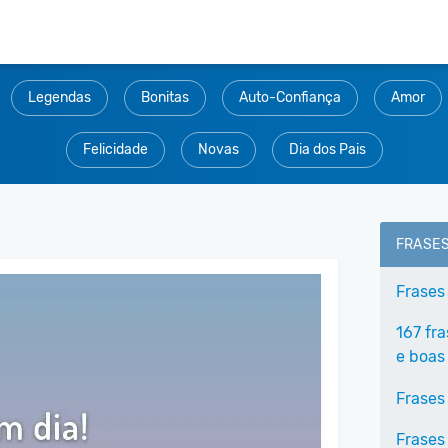
Legendas
Bonitas
Auto-Confiança
Amor
Felicidade
Novas
Dia dos Pais
FRASE
Frases
167 fr
e boas
Frases
Frases