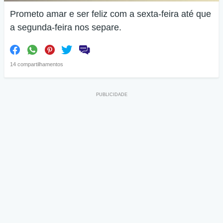
Prometo amar e ser feliz com a sexta-feira até que
a segunda-feira nos separe.
14 compartilhamentos