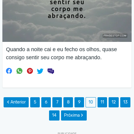
Quando a noite cai e eu fecho os olhos, quase
consigo sentir seu corpo me abraçando.
Anterior
5
6
7
8
9
10
11
12
13
14
Próxima