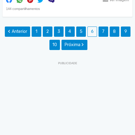
Ver imagem
144 compartilhamentos
Anterior
1
2
3
4
5
6
7
8
9
10
Próxima