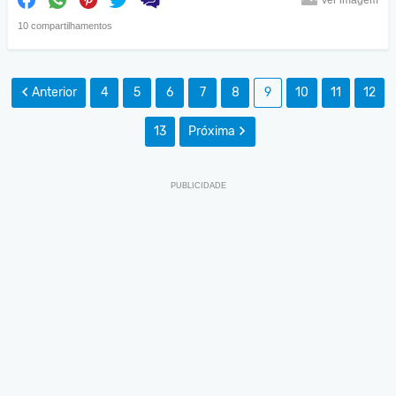
Ver imagem
10 compartilhamentos
Anterior
4
5
6
7
8
9
10
11
12
13
Próxima