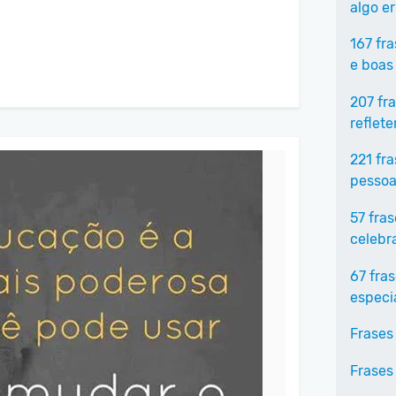
algo e
167 fr
e boas
207 fr
reflet
221 fr
pessoa
57 fra
celebr
67 fra
especi
Frases
Frases