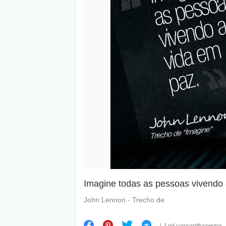
Imagine todas as pessoas vivendo 
John Lennon - Trecho de
1.3 mil compartilhamentos