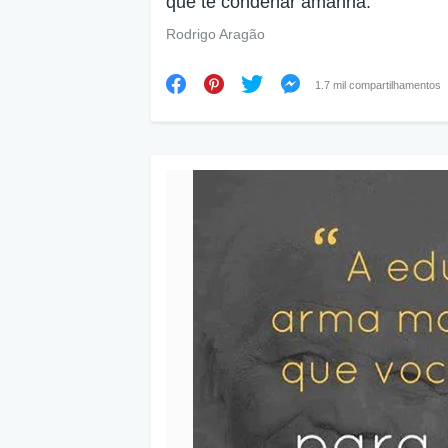
que te condenar amanhã.
Rodrigo Aragão
1.7 mil compartilhamentos