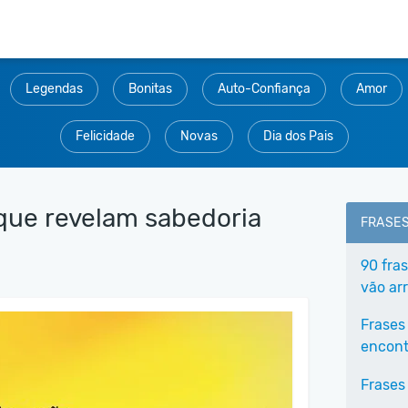
Legendas
Bonitas
Auto-Confiança
Amor
Felicidade
Novas
Dia dos Pais
 que revelam sabedoria
FRASE
90 fra
vão arr
Frases
encontr
Frases