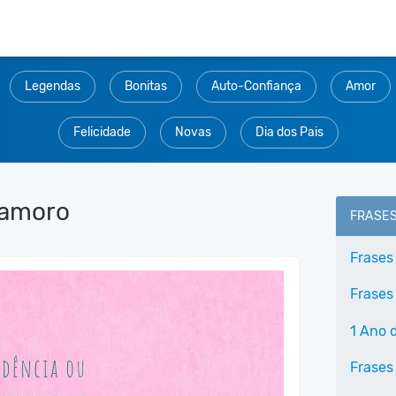
Legendas
Bonitas
Auto-Confiança
Amor
Felicidade
Novas
Dia dos Pais
Namoro
FRASE
Frases
Frases
1 Ano 
Frases