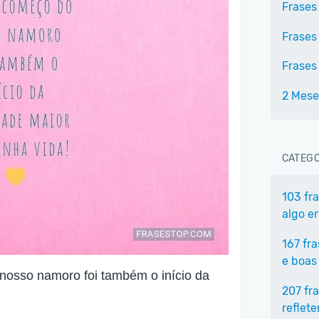
Frases
Frases
Frases
2 Mese
CATEGO
103 fr
algo e
167 fr
e boas
nosso namoro foi também o início da
207 fr
reflet