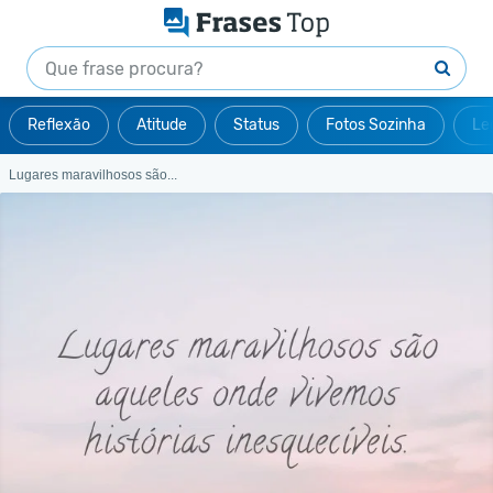
Reflexão
Atitude
Status
Fotos Sozinha
Le
Lugares maravilhosos são...