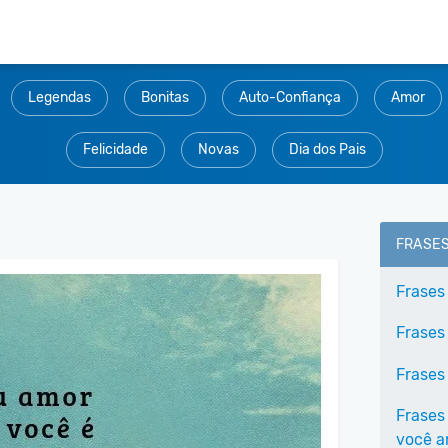
Legendas
Bonitas
Auto-Confiança
Amor
Felicidade
Novas
Dia dos Pais
FRASE
Frases
Frases
Frases
Frases
você 