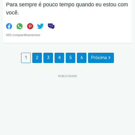
Para sempre é pouco tempo quando eu estou com
você.
665 compartilhamentos
1
2
3
4
5
6
Próxima