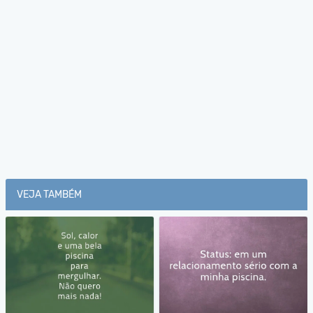
VEJA TAMBÉM