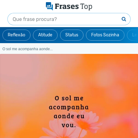
Reflexão
Atitude
Status
Fotos Sozinha
Le
O sol me acompanha aonde...