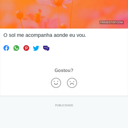
O sol me acompanha aonde eu vou.
Gostou?