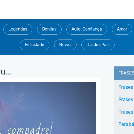
Legendas
Bonitas
Auto-Confiança
Amor
Felicidade
Novas
Dia dos Pais
...
FRASE
Frases
Frases
Frases
Parabé