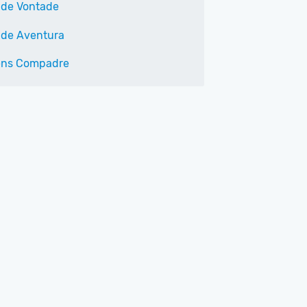
 de Vontade
 de Aventura
éns Compadre