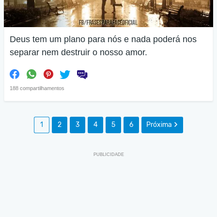
Deus tem um plano para nós e nada poderá nos
separar nem destruir o nosso amor.
188 compartilhamentos
1
2
3
4
5
6
Próxima