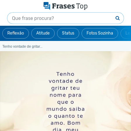
Reflexão
Atitude
Status
Fotos Sozinha
Le
Tenho vontade de gritar...