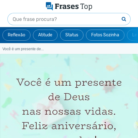
Reflexão
Atitude
Status
Fotos Sozinha
Le
Você é um presente de...