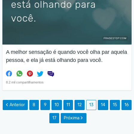
A melhor sensação é quando você olha par aquela
pessoa, e ela já está olhando para você.
8.2 mil compartilhamentos
Anterior
8
9
10
11
12
13
14
15
16
17
Próxima