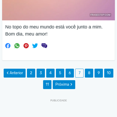
No topo do meu mundo está você junto a mim.
Bom dia, meu amor!
Anterior
2
3
4
5
6
7
8
9
10
11
Próxima