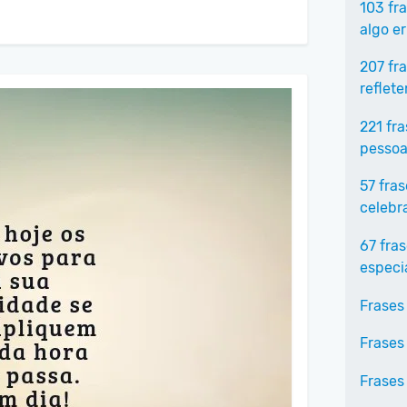
103 fr
algo e
207 fr
reflet
221 fr
pessoa
57 fra
celebr
67 fra
especi
Frases
Frases
Frases