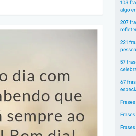
103 fr
algo e
207 fr
reflet
221 fr
pessoa
57 fra
celebr
67 fra
especi
Frases
Frases
Frases