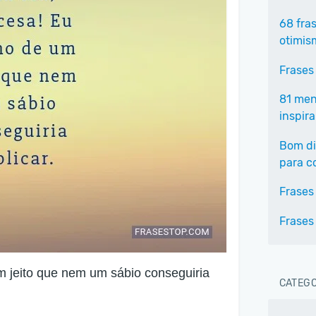
68 fra
otimis
Frases
81 men
inspira
Bom di
para c
Frases
Frases
m jeito que nem um sábio conseguiria
CATEGO