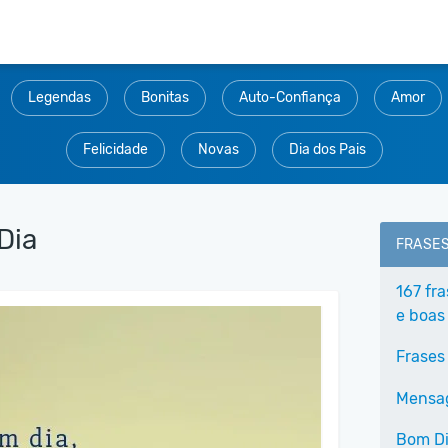
Legendas
Bonitas
Auto-Confiança
Amor
Felicidade
Novas
Dia dos Pais
Dia
FRASE
167 fr
e boas
Frases
Mensag
Bom Di