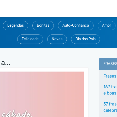
Legendas
Bonitas
Auto-Confiança
Amor
Felicidade
Novas
Dia dos Pais
a...
FRASE
Frases
167 fr
e boas
57 fra
celebr