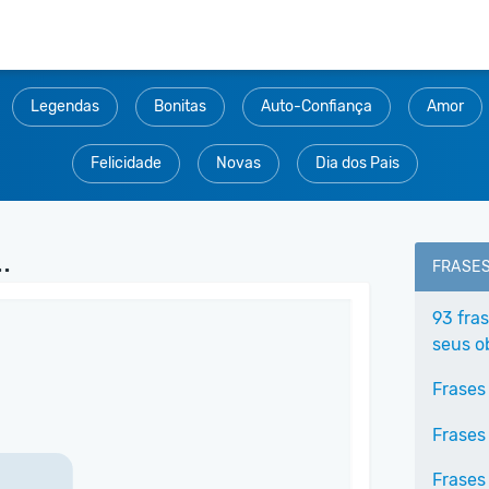
Legendas
Bonitas
Auto-Confiança
Amor
Felicidade
Novas
Dia dos Pais
.
FRASE
93 fra
seus o
Frases
Frases
Frases 