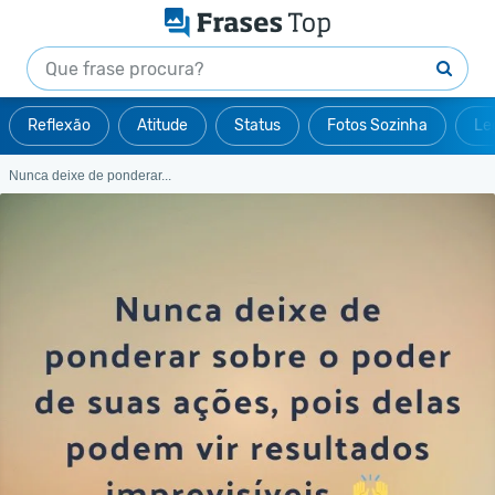
Reflexão
Atitude
Status
Fotos Sozinha
Le
Nunca deixe de ponderar...