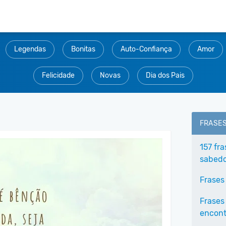
Legendas
Bonitas
Auto-Confiança
Amor
Felicidade
Novas
Dia dos Pais
FRASE
157 fr
sabedo
Frases
Frases
encontr