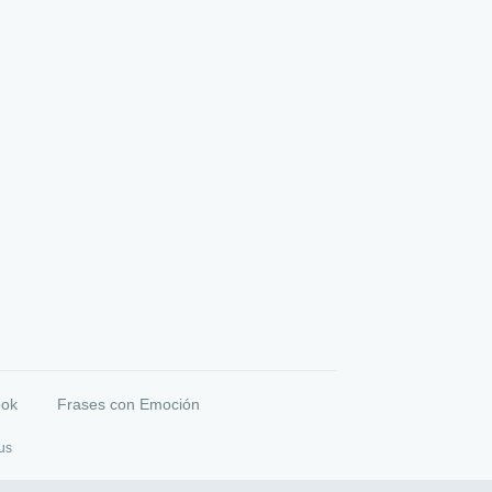
ook
Frases con Emoción
us