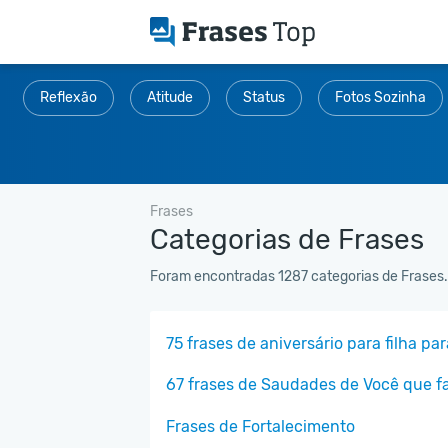
Reflexão
Atitude
Status
Fotos Sozinha
Frases
Categorias de Frases
Foram encontradas 1287 categorias de Frases.
75 frases de aniversário para filha pa
67 frases de Saudades de Você que fa
Frases de Fortalecimento