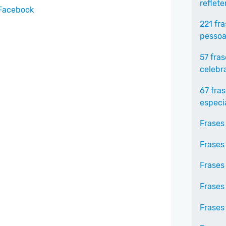
reflet
 Facebook
221 fr
pessoa
57 fra
celebr
67 fra
especi
Frases
Frases
Frases
Frases
Frases