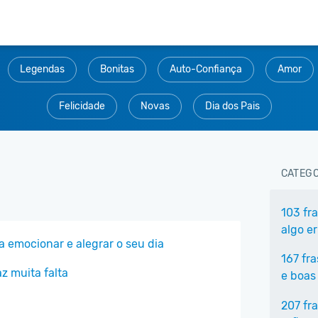
Legendas
Bonitas
Auto-Confiança
Amor
Felicidade
Novas
Dia dos Pais
CATEGO
103 fr
algo e
ra emocionar e alegrar o seu dia
167 fr
z muita falta
e boas
207 fr