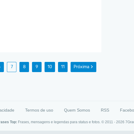
6
7
8
9
10
11
Próxima
vacidade
Termos de uso
Quem Somos
RSS
Faceb
rases Top:
Frases, mensagens e legendas para status e fotos. © 2011 - 2026
7Gra