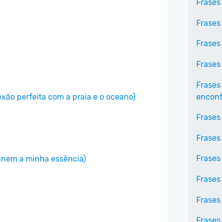
Frases
Frases
Frases
Frases
Frases
encontr
xão perfeita com a praia e o oceano)
Frases
Frases
Frases 
finem a minha essência)
Frases
Frases
Frases 