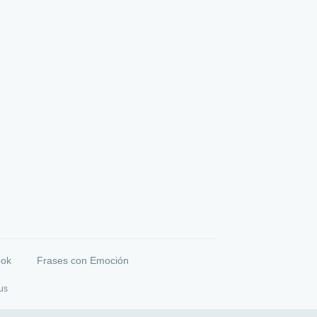
ook
Frases con Emoción
us