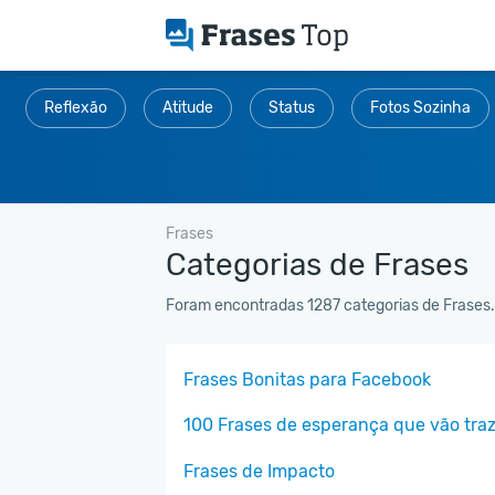
Reflexão
Atitude
Status
Fotos Sozinha
Frases
Categorias de Frases
Foram encontradas 1287 categorias de Frases.
Frases Bonitas para Facebook
100 Frases de esperança que vão traze
Frases de Impacto