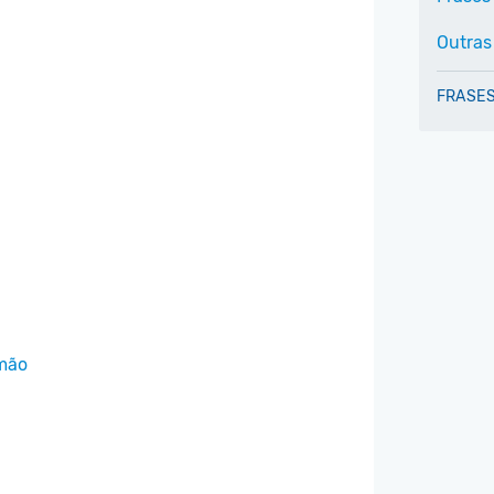
Outras
FRASES
rmão