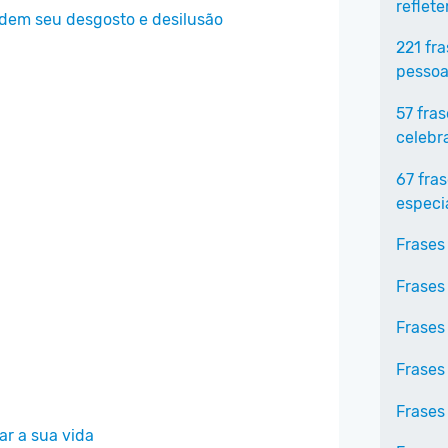
reflet
ndem seu desgosto e desilusão
221 fr
pessoa
57 fra
celebr
67 fra
especi
Frases
Frases
Frases
Frases
Frases
r a sua vida