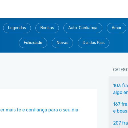
Legendas
Bonitas
Auto-Confiança
Amor
Felicidade
Novas
Dia dos Pais
CATEGO
103 fr
algo e
167 fr
r mais fé e confiança para o seu dia
e boas
207 fr