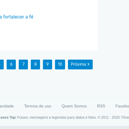
 fortalecer a fé
5
6
7
8
9
10
Próxima
vacidade
Termos de uso
Quem Somos
RSS
Faceb
rases Top:
Frases, mensagens e legendas para status e fotos. © 2011 - 2026
7Gra