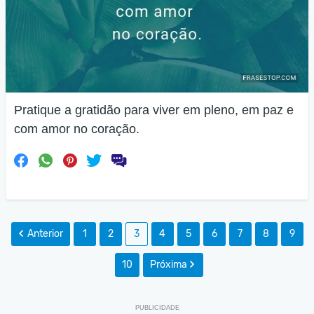
Pratique a gratidão para viver em pleno, em paz e
com amor no coração.
Anterior
1
2
3
4
5
6
7
8
9
10
Próxima