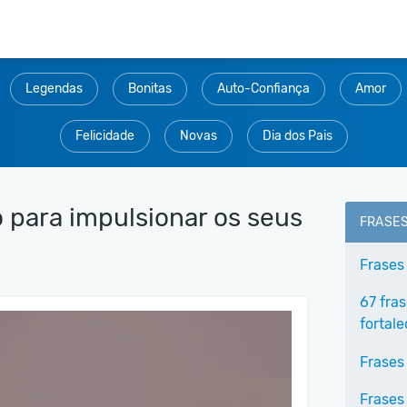
Legendas
Bonitas
Auto-Confiança
Amor
Felicidade
Novas
Dia dos Pais
 para impulsionar os seus
FRASE
Frases
67 fra
fortale
Frases
Frases