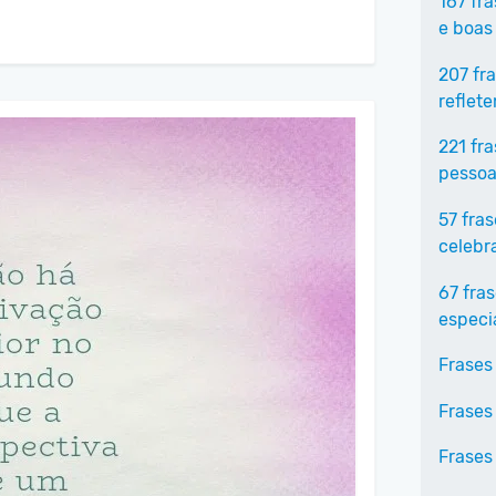
167 fr
e boas
207 fr
reflet
221 fr
pessoa
57 fra
celebr
67 fra
especi
Frases
Frases
Frases