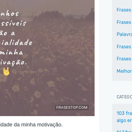
Frases
Frases
Palavr
Frases
Frases
Melhor
CATEGO
103 fr
algo e
idade da minha motivação.