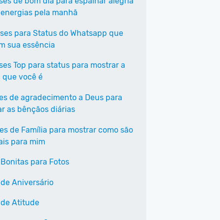
ases de bom dia para espalhar alegria
 energias pela manhã
ases para Status do Whatsapp que
em sua essência
ases Top para status para mostrar a
 que você é
ses de agradecimento a Deus para
ar as bênçãos diárias
ses de Família para mostrar como são
ais para mim
 Bonitas para Fotos
 de Aniversário
 de Atitude