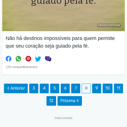
Não há destinos impossíveis para quem permite
que seu coração seja guiado pela fé.
129 compartilhamentos
Anterior
3
4
5
6
7
8
9
10
11
12
Próxima