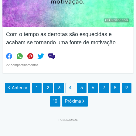
Com o tempo as derrotas são esquecidas e
acabam se tornando uma fonte de motivação.
22 compartilhamentos
Anterior
1
2
3
4
5
6
7
8
9
10
Próxima