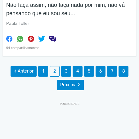
Não faça assim, não faça nada por mim, não vá
pensando que eu sou seu...
Paula Toller
94 compartilhamentos
Anterior
1
2
3
4
5
6
7
8
Próxima